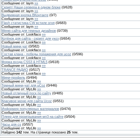
Сообщение от:
laym
»»
Скрипт Наши сервера в одном блоке
(
0
/
628
)
Сообщение от:
laym
»»
Выдвижная кнопка ВКонтакте
(
0
/
7
)
Сообщение от:
laym
»»
Flash статистика CW встиле огня
(
0
/
683
)
Сообщение от:
laym
»»
Меню сайта для темных дизайнов
(
0
/
739
)
Сообщение от:
Lookflaco
»»
Котёнок для сайта - скрипт для укоз
(
0
/
654
)
Сообщение от:
Lookflaco
»»
Новый мини чат
(
0
/
582
)
Сообщение от:
Lookflaco
»»
Состав клана - победы поражения для ucoz
(
0
/
596
)
Сообщение от:
Lookflaco
»»
Форма входа CSS3 & HTML5
(
0
/
618
)
Сообщение от:
Lookflaco
»»
TRANCE РАДИО
(
0
/
517
)
Сообщение от:
Lookflaco
»»
Мини-профиль
(
0
/
494
)
Сообщение от:
MyLife
»»
Темный мини-чат для uCoz
(
0
/
446
)
Сообщение от:
MyLife
»»
Новый отличный поск по сайту
(
0
/
485
)
Сообщение от:
MyLife
»»
Красивое меню для сайта Ucoz
(
0
/
551
)
Сообщение от:
MyLife
»»
Информер популярных материалов
(
0
/
474
)
Сообщение от:
MyLife
»»
Плеер для проигрывания мп3 на сайте
(
0
/
504
)
Сообщение от:
MyLife
»»
Часы для cs
(
0
/
557
)
Сообщение от:
MyLife
»»
Найдено
142
тем. На странице показано
25
тем.