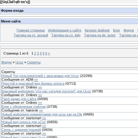
[
[ŮŋĽĭмĭ†ęÐ tm's]
]
Форма входа
Меню сайта
Главная страница
Информация о сайте
Каталог файлов
Блог
Форум
Тактика на сs_assault
Тактика на cs_italy
Тактика на de_aztec
Тактика не 
Страница
1
из
6
1
2
3
4
5
6
»
Форум
»
Ucoz
»
Скрипты
Скрипты
Новый Топ пользователей с аватарами для Ucoz
(
2
/
2299
)
Сообщение от:
ADM
»»
Простой и красивый вид формы опроса
(
0
/
713
)
Сообщение от:
Onlines
»»
Красивый информер "кто нас сегодня посетил" для Ucoz
(
0
/
738
)
Сообщение от:
Onlines
»»
Flash радио для сайта
(
0
/
599
)
Сообщение от:
Onlines
»»
Блок с обновленым софтом
(
2
/
738
)
Сообщение от:
hakerok
»»
Новый информер комментарии для ucoz как на Dle
(
0
/
665
)
Сообщение от:
startsmart
»»
Новый вид опроса для uCoz
(
0
/
659
)
Сообщение от:
startsmart
»»
Связь с администрацией
(
0
/
634
)
Сообщение от:
startsmart
»»
Новый вид статистики Ucoz
(
0
/
585
)