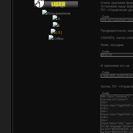
Очень красивая форм
Установим нашу фор
ПУ-->Управление диз
Пользователи
Code
6
<link rel="stylesheet" type
0
Предварительно, вам
[ 0 ]
СКАЧАТЬ: narod.ru/di
Offline
Ниже, находим:
Code
$BODY$
И заменяем его на:
Code
<?if($USER_AGENT$='ie
Затем, ПУ-->Управле
Code
<div class="container">
<section id="content">
<div>
<input class="loginField"
</div>
<div>
<input class="loginField
</div>
<div>
<input name="sbm" type=
<script language="javascrip
<a href="$REMINDER_L
<a href="$REGISTER_LI