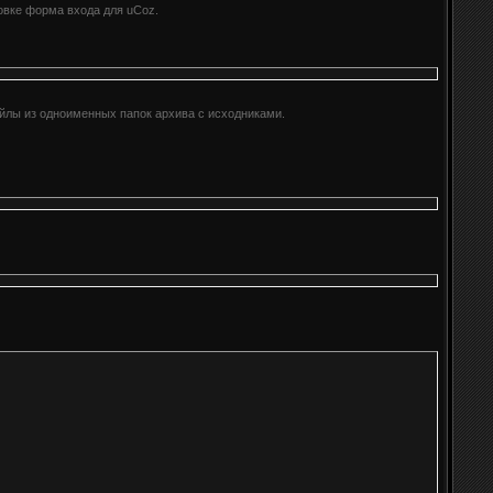
овке форма входа для uCoz.
айлы из одноименных папок архива с исходниками.