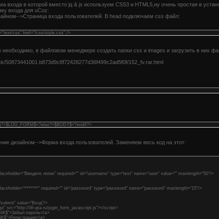
а входа в которой вместо jq & js используем CSS3 и HTML5,ну очень простая в устан
му входа для uCoz:
айном-->Страница входа пользователей. В head подключаем css файл:
="text/css" href="/css/style.css" />
 необходимо, в файловом менеджере создать папки css и images и загрузить в них ф
sk/50873441001.b873d9c8f72428277d36f499c2ad5f0f/152_fv.rar.html
')?>$LOG_FORM$<?else?>$BODY$<?endif?>
ние дизайном-->Форма входа пользователей. Заменяем весь код на этот:
 placeholder="Введите логин" required="" id="username" type="text" name="user" value="" maxlength="50"/>
" placeholder="*******" required="" id="password" type="password" name="password" maxlength="15"/>
"submit" value="Вход"/>
t" src="http://lifi-gta.ru/jogin_form_javascript.js"></script>
INK$">Забыл пароль</a>
NK$">Регистрация</a>