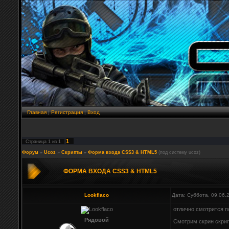
Главная
|
Регистрация
|
Вход
1
Страница
1
из
1
Форум
»
Ucoz
»
Скрипты
»
Форма входа CSS3 & HTML5
(под систему ucoz)
ФОРМА ВХОДА CSS3 & HTML5
Lookflaco
Дата: Суббота, 09.06.
отлично смотрится п
Рядовой
Смотрим скрин скрипта