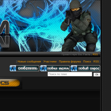
Приветствую Вас
Гость
|
RSS
[
Новые сообщения
·
Участники
·
Правила форума
·
Поиск
·
RSS
]