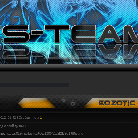
2012, 01:42 | Сообщение #
1
од любой дизайн
: http://s019.radikal.ru/i607/1205/2c/2f2f79b1f69a.png