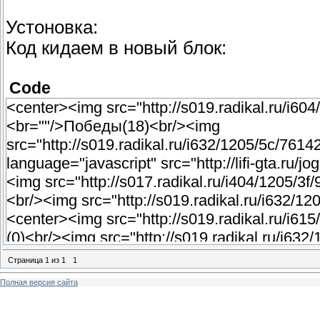
Устоновка:
Код кидаем в новый блок:
Code
<center><img src="http://s019.radikal.ru/i6
<br=""/>Победы(18)<br/><img
src="http://s019.radikal.ru/i632/1205/5c/7614
language="javascript" src="http://lifi-gta.ru/
<img src="http://s017.radikal.ru/i404/1205/3
<br/><img src="http://s019.radikal.ru/i632/1
<center><img src="http://s019.radikal.ru/i6
(0)<br/><img src="http://s019.radikal.ru/i632
</center><br/><center><a href="Здесь ссы
Страница
1
из
1
1
Полная версия сайта