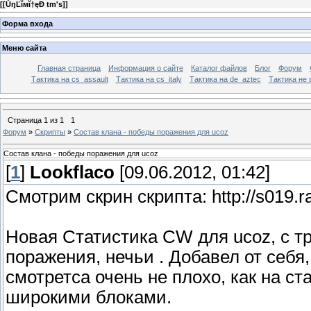
[
[ŮŋĽĭмĭ†ęÐ tm's]
]
Форма входа
Меню сайта
Главная страница
Информация о сайте
Каталог файлов
Блог
Форум
Тактика на сs_assault
Тактика на cs_italy
Тактика на de_aztec
Тактика не 
Страница
1
из
1
1
Форум
»
Скрипты
»
Состав клана - победы поражения для ucoz
Состав клана - победы поражения для ucoz
[
1
]
Lookflaco
[09.06.2012, 01:42]
Смотрим скрин скрипта: http://s019.r
Новая Статистика CW для ucoz, с т
поражения, нечьи . Добавел от себя,
смотретса очень не плохо, как на ст
широкими блоками.