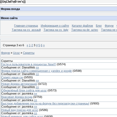
[
[ŮŋĽĭмĭ†ęÐ tm's]
]
Форма входа
Меню сайта
Главная страница
Информация о сайте
Каталог файлов
Блог
Форум
Тактика на сs_assault
Тактика на cs_italy
Тактика на de_aztec
Тактика не 
Страница
3
из
6
«
1
2
3
4
5
6
»
Форум
»
Ucoz
»
Скрипты
Скрипты
Гости и пользователи в процентах New!!!
(
0
/
574
)
Сообщение от:
DianaWeb
»»
Форма поиска сайта совмещенная с yandex и google
(
0
/
598
)
Сообщение от:
DianaWeb
»»
Скрипт наши cw
(
0
/
555
)
Сообщение от:
DianaWeb
»»
Новая форма авторизации
(
0
/
722
)
Сообщение от:
DianaWeb
»»
Обновлёный блок софта для ucoz
(
0
/
573
)
Сообщение от:
jasminka
»»
Красивая форма входа
(
0
/
759
)
Сообщение от:
jasminka
»»
Быстрое добавление поста на форум без перезагрузки страницы!
(
0
/
900
)
Сообщение от:
jasminka
»»
Новый вид поиска для ucoz
(
0
/
586
)
Сообщение от:
jasminka
»»
Новый миничат для сайта ucoz
(
0
/
608
)