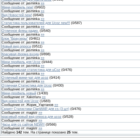
Сообщение от:
jasminka
»»
Мини-профиль new!
(
0
/
602
)
Сообщение от:
jasminka
»»
Вид Новостей new!
(
0
/
640
)
Сообщение от:
jasminka
»»
Статистика пользователей для Ucoz new!!!
(
0
/
587
)
Сообщение от:
jasminka
»»
Отличное флеш радио.
(
0
/
540
)
Сообщение от:
jasminka
»»
Блок "Браузеры"
(
0
/
461
)
Сообщение от:
jasminka
»»
Новый вид опроса
(
0
/
511
)
Сообщение от:
jasminka
»»
Красивая форма входа
(
0
/
898
)
Сообщение от:
jasminka
»»
Мини профиль для Ucoz
(
0
/
444
)
Сообщение от:
jasminka
»»
Универсальная статистика для uCoz
(
0
/
476
)
Сообщение от:
jasminka
»»
Отличный мини-чат для ucoz
(
0
/
414
)
Сообщение от:
jasminka
»»
Отличная Статистика для Ucoz
(
0
/
430
)
Сообщение от:
jasminka
»»
Мини-профиль новый
(
1
/
430
)
Сообщение от:
Xakeriuru
»»
Вид новостей для Ucoz
(
1
/
683
)
Сообщение от:
Жорик_Уартанов
»»
Скрипт Статистики ClanWAR для cs (3 шт)
(
0
/
476
)
Сообщение от:
magistr
»»
красивый,новый вид опроса для ucoz
(
0
/
528
)
Сообщение от:
magistr
»»
Часы для cs сайтов NEW!!!
(
0
/
566
)
Сообщение от:
magistr
»»
Найдено
142
тем. На странице показано
25
тем.