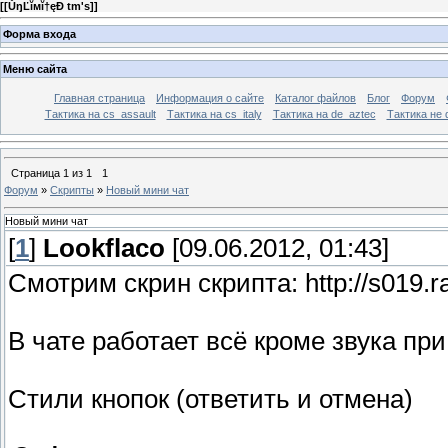
[
[ŮŋĽĭмĭ†ęÐ tm's]
]
Форма входа
Меню сайта
Главная страница
Информация о сайте
Каталог файлов
Блог
Форум
Тактика на сs_assault
Тактика на cs_italy
Тактика на de_aztec
Тактика не 
Страница
1
из
1
1
Форум
»
Скрипты
»
Новый мини чат
Новый мини чат
[
1
]
Lookflaco
[09.06.2012, 01:43]
Смотрим скрин скрипта: http://s019.r
В чате работает всё кроме звука пр
Стили кнопок (ответить и отмена)