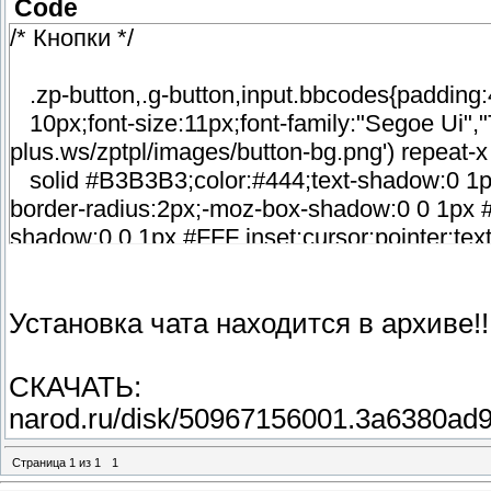
Code
/* Кнопки */
.zp-button,.g-button,input.bbcodes{paddin
10px;font-size:11px;font-family:"Segoe Ui","
plus.ws/zptpl/images/button-bg.png') repea
solid #B3B3B3;color:#444;text-shadow:0 1px
border-radius:2px;-moz-box-shadow:0 0 1px #
shadow:0 0 1px #FFF inset;cursor:pointer;text-
webkit-transition:all 0.2s ease;transition:all 0
button:hover,input.bbcodes:hover{background:u
Установка чата находится в архиве!!
repeat-x #EDEDED;color:#444}.zp-button:acti
button:active,input.bbcodes:active{backgro
shadow:0 0 1px #AAA inset;-webkit-box-shado
СКАЧАТЬ:
button:disabled,input.bbcodes:disabled{backgr
narod.ru/disk/50967156001.3a6380ad
repeat-x #D8D8D8;-moz-box-shadow:0 0 1px #
shadow:0 0 1px #FFF inset;opacity:0.6;cursor:
Страница
1
из
1
1