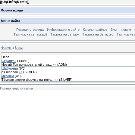
[
[ŮŋĽĭмĭ†ęÐ tm's]
]
Форма входа
Меню сайта
Главная страница
Информация о сайте
Каталог файлов
Блог
Форум
Тактика на сs_assault
Тактика на cs_italy
Тактика на de_aztec
Тактика не 
Форум
»
Ucoz
Ucoz
Скрипты
(
144
/
10
)
Новый Топ пользователей с ав...
»»
(
ADM
)
Шаблоны
(
6
/
0
)
cs шаблон
»»
(
SILVER
)
Иконки
(
4
/
0
)
Тёмные иконки форума на тему...
»»
(
SILVER
)
Полная версия сайта