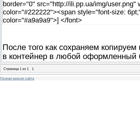
border="0" src="http://ili.pp.ua/img/user.png
color="#222222"><span style="font-size: 6
color="#a9a9a9">] </font>
После того как сохраняем копируем
в контейнер в любой оформленный б
Страница
1
из
1
1
Полная версия сайта