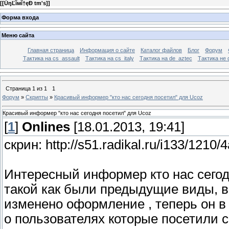
[
[ŮŋĽĭмĭ†ęÐ tm's]
]
Форма входа
Меню сайта
Главная страница
Информация о сайте
Каталог файлов
Блог
Форум
Тактика на сs_assault
Тактика на cs_italy
Тактика на de_aztec
Тактика не 
Страница
1
из
1
1
Форум
»
Скрипты
»
Красивый информер "кто нас сегодня посетил" для Ucoz
Красивый информер "кто нас сегодня посетил" для Ucoz
[
1
]
Onlines
[18.01.2013, 19:41]
скрин: http://s51.radikal.ru/i133/1210/
Интересный информер кто нас сегодн
такой как были предыдущие виды, в 
изменено оформление , теперь он 
о пользователях которые посетили с