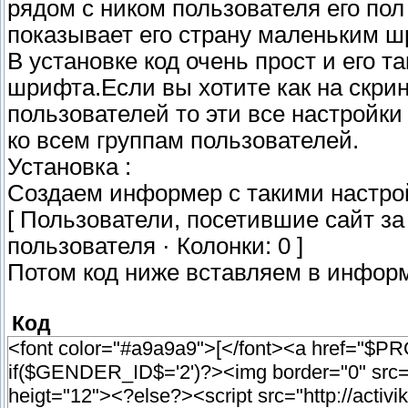
рядом с ником пользователя его пол
показывает его страну маленьким ш
В установке код очень прост и его т
шрифта.Если вы хотите как на скрин
пользователей то эти все настройк
ко всем группам пользователей.
Установка :
Создаем информер с такими настро
[ Пользователи, посетившие сайт з
пользователя · Колонки: 0 ]
Потом код ниже вставляем в инфор
Код
<font color="#a9a9a9">[</font><a href=
if($GENDER_ID$='2')?><img border="0" src="h
heigt="12"><?else?><script src="http://activik