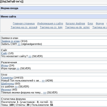
[
[ŮŋĽĭмĭ†ęÐ tm's]
]
Форма входа
Меню сайта
Главная страница
Информация о сайте
Каталог файлов
Блог
Форум
Тактика на сs_assault
Тактика на cs_italy
Тактика на de_aztec
Тактика не 
Заявки в клан
Заявки в клан
(
3
/
14
)
Забить CW!!!
»»
(
olginaolgarembo
)
Сайт
Сайт
(
1
/
0
)
Что нехватает сайту?
»»
(
SILVER
)
Развлечения
Игры
(
2
/
4
)
Игра города
»»
(
SILVER
)
Ucoz
Скрипты
(
144
/
10
)
Новый Топ пользователей с ав...
»»
(
ADM
)
Шаблоны
(
6
/
0
)
cs шаблон
»»
(
SILVER
)
Иконки
(
4
/
0
)
Тёмные иконки форума на тему...
»»
(
SILVER
)
Статистика форума
Посетители:
1
(участников -
0
, гостей -
1
)
Темы:
169
| Ответы:
39
| Пользователи:
56