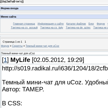
[
[ŮŋĽĭмĭ†ęÐ tm's]
]
Форма входа
Меню сайта
Главная страница
Информация о сайте
Каталог файлов
Блог
Форум
Тактика на сs_assault
Тактика на cs_italy
Тактика на de_aztec
Тактика не 
Страница
1
из
1
1
Форум
»
Скрипты
»
Темный мини-чат для uCoz
Темный мини-чат для uCoz
[
1
]
MyLife
[02.05.2012, 19:29]
http://s019.radikal.ru/i636/1204/18/2
Темный мини-чат для uCoz. Удобны
Автор: TAMEP.
В CSS: