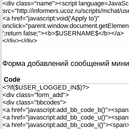
padding:0 0 4px 0;
<div class="name"><script language=JavaScri
background:url("vid_mchat_name_b.png")/*tpa
src="http://informers.ucoz.ru/scripts/mchat/u
}
<a href="javascript:void('Apply to')"
onclick="parent.window.document.getElemen
.vid_mchat .text {
';return false;"><b>$USERNAME$</b></a>
font-weight:bold;
</div></div>
color:#636363;
<div class="text">$MESSAGE$</div>
padding:3px;
</div></div>
}
Форма добавлений сообщений мини
.vid_mchat .avatar {
Code
float:right;
<?if($USER_LOGGED_IN$)?>
background:url("vid_mchat_ava.png")/*tpa=htt
<div class="form_add">
padding:2px;
<div class="bbcodes">
}
<a href="javascript:add_bb_code_b()"><spa
<a href="javascript:add_bb_code_u()"><sp
.vid_mchat .avatar img {
<a href="javascript:add_bb_code_i()"><span
width:38px;