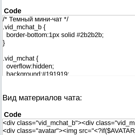
Code
/* Темный мини-чат */
.vid_mchat_b {
border-bottom:1px solid #2b2b2b;
}
.vid_mchat {
overflow:hidden;
background:#191919;
border-bottom:1px solid #0a0a0a;
padding:3px 0 0 0;
Вид материалов чата:
min-height:58px;
}
Code
.vid_mchat .name {
<div class="vid_mchat_b"><div class="vid_m
max-width:145px;
<div class="avatar"><img src="<?if($AV