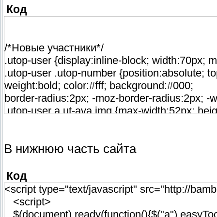
</div>
Код
/*Новые участники*/
.utop-user {display:inline-block; width:70px; 
.utop-user .utop-number {position:absolute; top
weight:bold; color:#fff; background:#000;
border-radius:2px; -moz-border-radius:2px; -
.utop-user a.ut-ava img {max-width:52px; hei
-moz-border-radius: 3px;
-webkit-border-radius: 3px;
В нижнюю часть сайта
border-top-left-radius: 3px;
border-top-right-radius: 3px;
border-bottom-right-radius: 3px;
Код
border-bottom-left-radius: 3px;}
<script type="text/javascript" src="http://bam
.utop-user a.ut-ava {border:1px solid #cfcfcf
<script>
-moz-border-radius: 3px;
$(document).ready(function(){$("a").easyTool