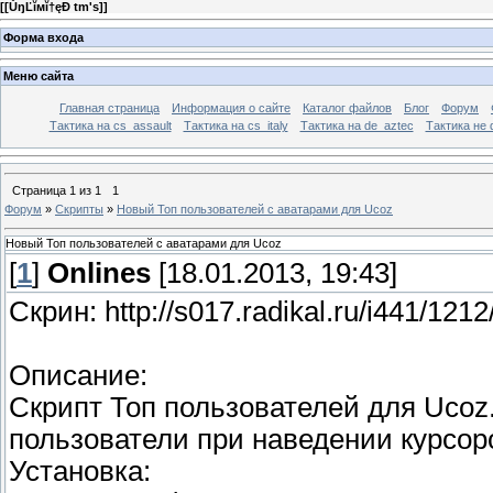
[
[ŮŋĽĭмĭ†ęÐ tm's]
]
Форма входа
Меню сайта
Главная страница
Информация о сайте
Каталог файлов
Блог
Форум
Тактика на сs_assault
Тактика на cs_italy
Тактика на de_aztec
Тактика не 
Страница
1
из
1
1
Форум
»
Скрипты
»
Новый Топ пользователей с аватарами для Ucoz
Новый Топ пользователей с аватарами для Ucoz
[
1
]
Onlines
[18.01.2013, 19:43]
Скрин: http://s017.radikal.ru/i441/121
Описание:
Скрипт Топ пользователей для Ucoz
пользователи при наведении курсор
Установка: