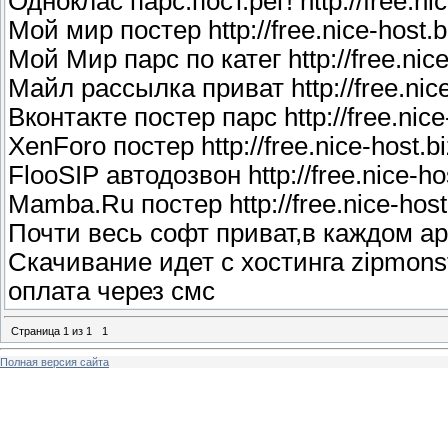
Одноклас парс.пост.рег! http://free.ni
opacity: 0.9;
Мой мир постер http://free.nice-host.bi
z-index:1000;
Мой Мир парс по катег http://free.nic
}
Майл рассылка приват http://free.nice
/*=================================
Вконтакте постер парс http://free.nice
XenForo постер http://free.nice-host.b
FlooSIP автодозвон http://free.nice-ho
Mamba.Ru постер http://free.nice-host
Почти весь софт приват,в каждом ар
Скачивание идет с хостинга zipmonst
оплата через смс
Страница
1
из
1
1
Полная версия сайта