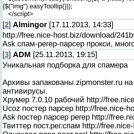
-webkit-border-radius: 3px;
{$("img").easyTooltip()});
border-top-left-radius: 3px;
</script>
border-top-right-radius: 3px;
[
2
]
Almingor
[17.11.2013, 14:33]
border-bottom-right-radius: 3px;
http://free.nice-host.biz/download/241
border-bottom-left-radius: 3px; text-align:cent
Аsk спам-регер-парсер прокси, мног
.utop-user a.ut-ava:hover {border-color:#000
#easyTooltip{
[
3
]
ADM
[25.11.2013, 19:15]
padding:10px;
Уникальная подборка для спамера
border:1px solid #000000;
background:#000;
Архивы запакованы zipmonster.ru н
border-radius: 4px;
-webkit-border-radius: 4px;
антивирусы.
-moz-border-radius: 4px;
Хрумер 7.0.10 рабочий http://free.nic
color: #666666;
Ucoz постер парсер http://free.nice-h
filter:alpha(opacity=90);
Ask постер парсер регер http://free.n
-moz-opacity: 0.9;
Твиттер пост.рег.спам http://free.nice
-khtml-opacity: 0.9;