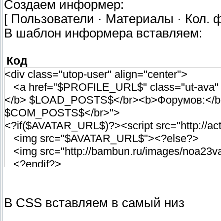
Создаем информер:
[ Пользователи · Материалы · Кол. ф
В шаблон информера вставляем:
Код
<div class="utop-user" align="center">
<a href="$PROFILE_URL$" class="ut-ava"
</b> $LOAD_POSTS$</br><b>Форумов:</
$COM_POSTS$</br>">
<?if($AVATAR_URL$)?><script src="http://acti
<img src="$AVATAR_URL$"><?else?>
<img src="http://bambun.ru/images/noa23
<?endif?>
</a>
<a href="$PROFILE_URL$"><span class
В CSS вставляем в самый низ
</span></a>
<div class="utop-number">$NUMBER$</