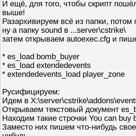
И ещё, для того, чтобы скрипт пошёл
выше!
Разархивируем всё из папки, потом па
ну а папку sound в ...server\cstrike\
затем открываем autoexec.cfg и пиш
* es_load bomb_buyer
* es_load extendedevents
* extendedevents_load player_zone
Русифицируем:
Идем в Х:\server\cstrike\addons\even
Открываем текстовый документ es_b
Находим такие строчки You can buy bo
Заместо них пишем что-нибудь свое
нибудь.