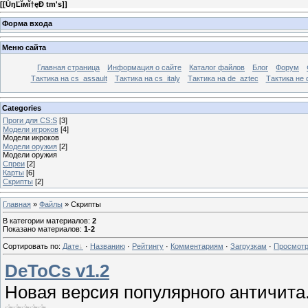
[
[ŮŋĽĭмĭ†ęÐ tm's]
]
Форма входа
Меню сайта
Главная страница
Информация о сайте
Каталог файлов
Блог
Форум
Тактика на сs_assault
Тактика на cs_italy
Тактика на de_aztec
Тактика не 
Categories
Проги для CS:S
[3]
Модели игроков
[4]
Модели икроков
Модели оружия
[2]
Модели оружия
Спреи
[2]
Карты
[6]
Скрипты
[2]
Главная
»
Файлы
» Скрипты
В категории материалов
:
2
Показано материалов
:
1-2
Сортировать по
:
Дате
·
Названию
·
Рейтингу
·
Комментариям
·
Загрузкам
·
Просмот
DeToCs v1.2
Новая версия популярного античита