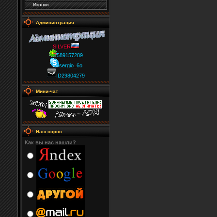
Иконки
Администрация
SILVER
589157289
sergio_6o
ID29804279
Мини-чат
Наш опрос
Как вы нас нашли?