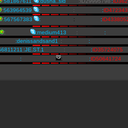
:
581867611
:
dusha..sid
:
ID29995798
:
ID36
:
563964539
:
:
:
ID
472343
:
567567383
:
:
:
ID433805
:
:
medium413
:
:
:
:
denissandsand1
:
:
66811211
:
JE.ST.1
:
:
ID35724075
:
:
:
:
ID50641724