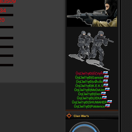
283509
34
20
ŮŋĽĭмĭ†ęĐ|šÌζVęŘ
ŮŋĽĭмĭ†ęĐ|Ganster
ŮŋĽĭмĭ†ęĐ|vǾvǺή
ŮŋĽĭмĭ†ęĐ|K.E.K.S
ŮŋĽĭмĭ†ęĐ|MeDиUm
ŮŋĽĭмĭ†ęĐ|Den
ŮŋĽĭмĭ†ęĐ|JEKA
ŮŋĽĭмĭ†ęĐ|SHUMAHER
ŮŋĽĭмĭ†ęĐ|Polotence
Clan War's