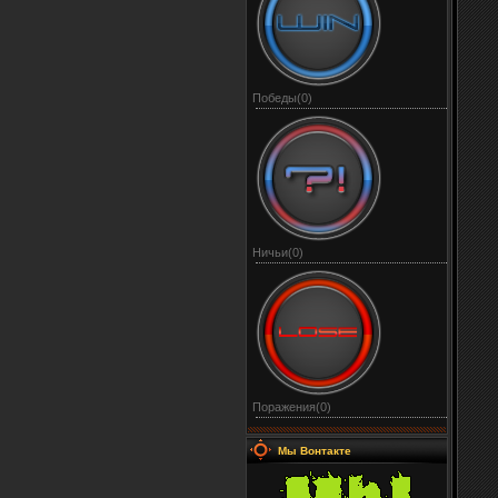
Победы(0)
Ничьи(0)
Поражения(0)
Мы Вонтакте