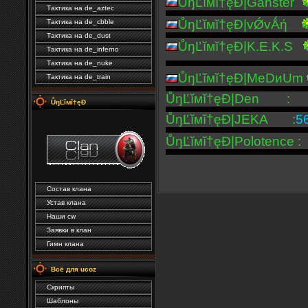
ŮŋĽĭмĭ†ęĐ|
Ganster
Тактика на de_aztec
ŮŋĽĭмĭ†ęĐ|
vǾvǺή
Тактика на de_cbble
Тактика на de_dust
ŮŋĽĭмĭ†ęĐ|K.E.K.S
Тактика на de_inferno
Тактика на de_nuke
ŮŋĽĭмĭ†ęĐ|
MeDиUm
Тактика на de_train
ŮŋĽĭмĭ†ęĐ|Den
ŮŋĽĭмĭ†ęÐ
ŮŋĽĭмĭ†ęĐ|JEKA
:
5
ŮŋĽĭмĭ†ęĐ|Polotence
Состав клана
Устав клана
Наши cw
Заявки в клан
Гимн клана
Всё для ucoz
Скрипты
Шаблоны