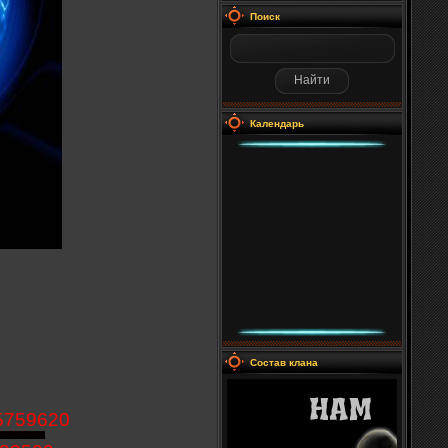
Поиск
Календарь
Состав клана
5759620