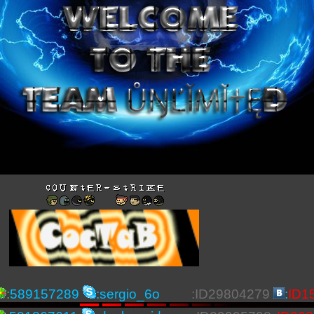
:
589157289
:sergio_6o
:ID29804279
:
ID1