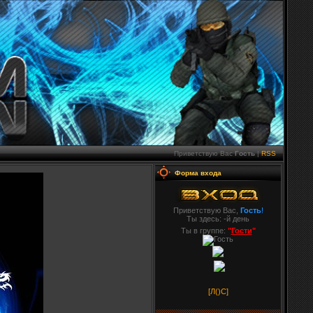
Приветствую Вас
Гость
|
RSS
Форма входа
Приветствую Вас,
Гость
!
Ты здесь:
-й день
Ты в группе:
"
Гости
"
[Л(
)С]