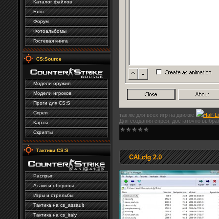
Каталог файлов
Блог
Форум
Фотоальбомы
Гостевая книга
CS:Source
Модели оружия
Модели игроков
Проги для CS:S
Спреи
так же для всех игр на движке
Half-L
Для создания спрея, достаточно выбрат
Карты
Скрипты
Тактики CS:S
CALcfg 2.0
Распрыг
Атаки и обороны
Игры и стрельбы
Тактика на cs_assault
Тактика на сs_italy