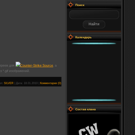
Поиск
Календарь
преев для
Counter-Strike
Source
, а
*.gif изображений.
ил:
SILVER
|
Дата:
18.01.2010
|
Комментарии (0)
Состав клана