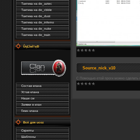
Тактика на de_aztec
Тактика на de_cbble
Тактика на de_dust
Тактика на de_inferno
Тактика на de_nuke
Тактика на de_train
ŮŋĽĭмĭ†ęÐ
Source_nick_v10
С Помощью етой проги можно сделать 
Состав клана
Устав клана
Наши cw
Заявки в клан
Гимн клана
Всё для ucoz
Скрипты
Шаблоны