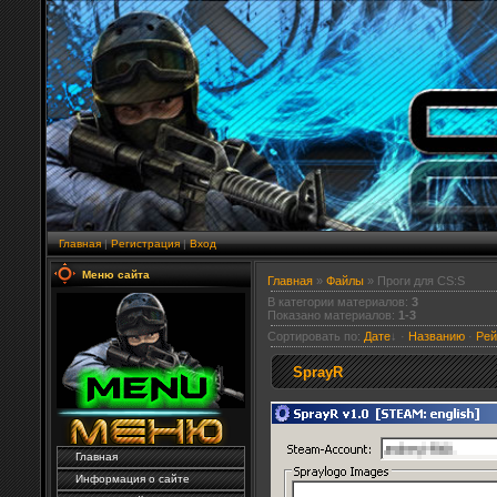
Главная
|
Регистрация
|
Вход
Меню сайта
Главная
»
Файлы
» Проги для CS:S
В категории материалов
:
3
Показано материалов
:
1-3
Сортировать по
:
Дате
·
Названию
·
Рей
SprayR
Главная
Информация о сайте