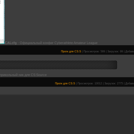
CALcfg
- Официальный конфиг Cyberathlete Amateur League
Проги для CS:S
|
Просмотров:
589
|
Загрузок:
99
|
Добав
прикольный ник для CS:Source
Проги для CS:S
|
Просмотров:
10012
|
Загрузок:
2775
|
Добав