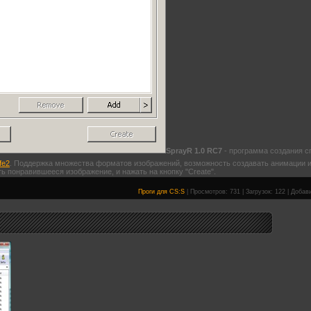
SprayR 1.0 RC7
- программа создания с
ife2
. Поддержка множества форматов изображений, возможность создавать анимации из 
ь понравившееся изображение, и нажать на кнопку "Create".
Проги для CS:S
|
Просмотров:
731
|
Загрузок:
122
|
Добав