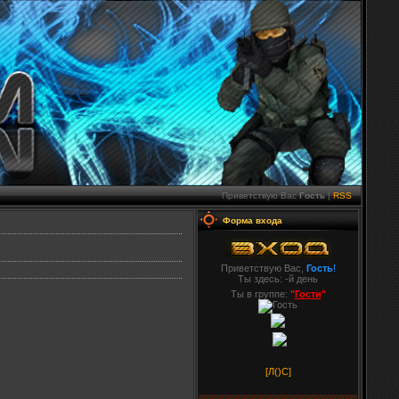
Приветствую Вас
Гость
|
RSS
Форма входа
Приветствую Вас,
Гость
!
Ты здесь:
-й день
Ты в группе:
"
Гости
"
[Л(
)С]