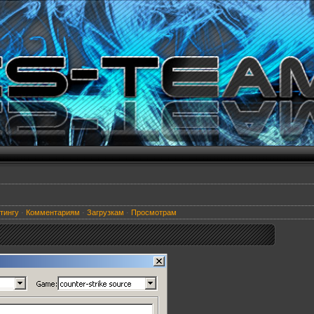
тингу
·
Комментариям
·
Загрузкам
·
Просмотрам