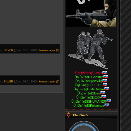
ил:
SILVER
|
Дата:
18.01.2010
|
Комментарии (0)
ŮŋĽĭмĭ†ęĐ|šÌζVęŘ
ŮŋĽĭмĭ†ęĐ|Ganster
ŮŋĽĭмĭ†ęĐ|vǾvǺή
ил:
SILVER
|
Дата:
08.01.2010
|
Комментарии (3)
ŮŋĽĭмĭ†ęĐ|K.E.K.S
ŮŋĽĭмĭ†ęĐ|MeDиUm
ŮŋĽĭмĭ†ęĐ|Den
ŮŋĽĭмĭ†ęĐ|JEKA
ŮŋĽĭмĭ†ęĐ|SHUMAHER
ŮŋĽĭмĭ†ęĐ|Polotence
Clan War's