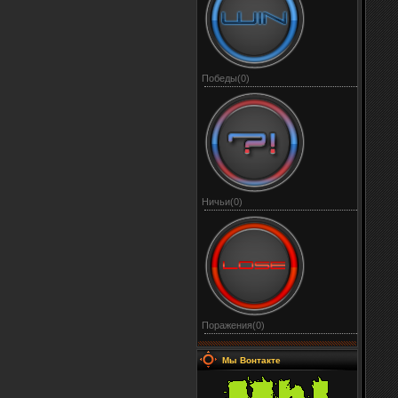
Победы(0)
Ничьи(0)
Поражения(0)
Мы Вонтакте