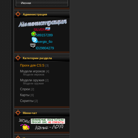
Иконки
Администрация
SILVER
589157289
sergio_6o
ID29804279
Категории раздела
Проги для CS:S
[3]
Модели игроков
[4]
Модели икроков
Модели оружия
[2]
Модели оружия
Спреи
[2]
Карты
[6]
Скрипты
[2]
Мини-чат