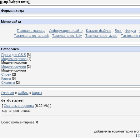
[
[ŮŋĽĭмĭ†ęÐ tm's]
]
Форма входа
Меню сайта
Главная страница
Информация о сайте
Каталог файлов
Блог
Форум
Тактика на сs_assault
Тактика на cs_italy
Тактика на de_aztec
Тактика не 
Categories
Проги для CS:S
[3]
Модели игроков
[4]
Модели икроков
Модели оружия
[2]
Модели оружия
Спреи
[2]
Карты
[6]
Скрипты
[2]
Главная
»
Файлы
»
Карты
de_dustanesi
[
Скачать с сервера
(6.22 Mb) ]
карта просто клас
Всего комментариев
:
0
Добавлять комментарии могу
[
Р