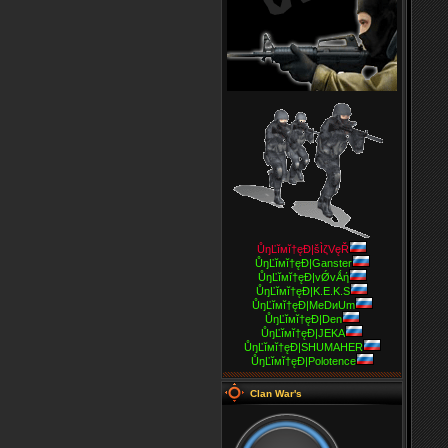
ŮŋĽĭмĭ†ęĐ|šÌζVęŘ
ŮŋĽĭмĭ†ęĐ|Ganster
ŮŋĽĭмĭ†ęĐ|vǾvǺή
ŮŋĽĭмĭ†ęĐ|K.E.K.S
ŮŋĽĭмĭ†ęĐ|MeDиUm
ŮŋĽĭмĭ†ęĐ|Den
ŮŋĽĭмĭ†ęĐ|JEKA
ŮŋĽĭмĭ†ęĐ|SHUMAHER
ŮŋĽĭмĭ†ęĐ|Polotence
Clan War's