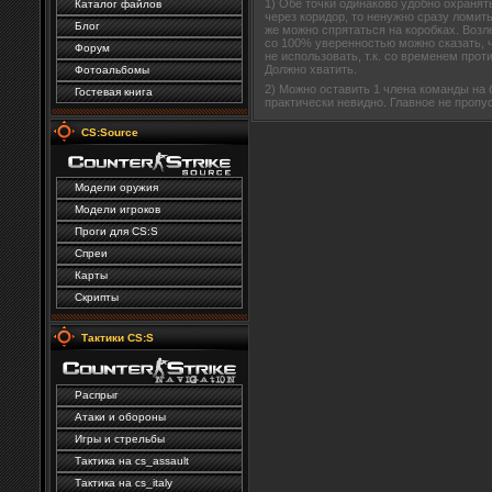
1) Обе точки одинаково удобно охранять
Каталог файлов
через коридор, то ненужно сразу ломит
Блог
же можно спрятаться на коробках. Возл
со 100% уверенностью можно сказать, чт
Форум
не использовать, т.к. со временем про
Должно хватить.
Фотоальбомы
2) Можно оставить 1 члена команды на 
Гостевая книга
практически невидно. Главное не пропус
CS:Source
Модели оружия
Модели игроков
Проги для CS:S
Спреи
Карты
Скрипты
Тактики CS:S
Распрыг
Атаки и обороны
Игры и стрельбы
Тактика на cs_assault
Тактика на сs_italy