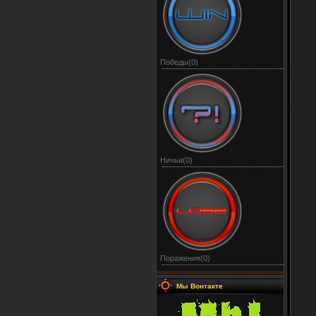
Победы(0)
Ничьи(0)
Поражения(0)
Мы Вонтакте