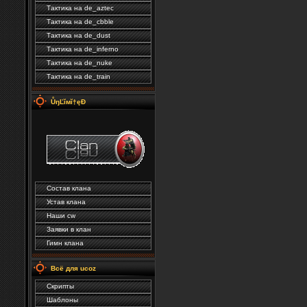
Тактика на de_aztec
Тактика на de_cbble
Тактика на de_dust
Тактика на de_inferno
Тактика на de_nuke
Тактика на de_train
ŮŋĽĭмĭ†ęÐ
Состав клана
Устав клана
Наши cw
Заявки в клан
Гимн клана
Всё для ucoz
Скрипты
Шаблоны