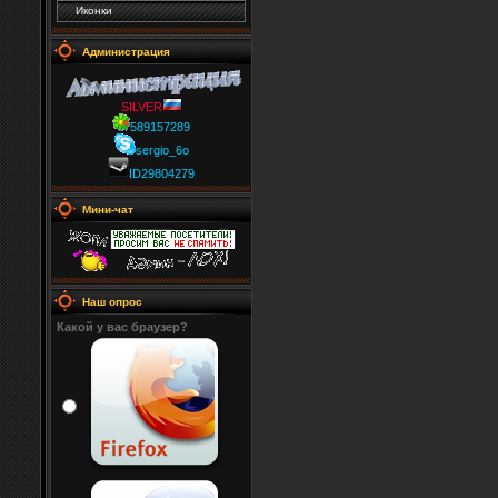
Иконки
Администрация
SILVER
589157289
sergio_6o
ID29804279
Мини-чат
Наш опрос
Какой у вас браузер?