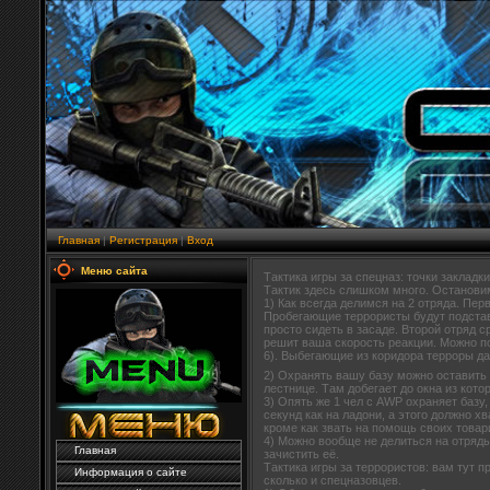
Главная
|
Регистрация
|
Вход
Меню сайта
Тактика игры за спецназ: точки заклад
Тактик здесь слишком много. Останови
1) Как всегда делимся на 2 отряда. Пер
Пробегающие террористы будут подставл
просто сидеть в засаде. Второй отряд с
решит ваша скорость реакции. Можно п
6). Выбегающие из коридора терроры да
2) Охранять вашу базу можно оставить
лестнице. Там добегает до окна из кото
3) Опять же 1 чел с AWP охраняет базу
секунд как на ладони, а этого должно х
кроме как звать на помощь своих товар
4) Можно вообще не делиться на отряды,
Главная
зачистить её.
Тактика игры за террористов: вам тут 
Информация о сайте
сколько и спецназовцев.