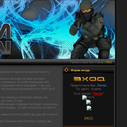
Приветствую Вас
Гость
|
RSS
Форма входа
рекинуть группу на нужное место.
ольшого выхода на ваш респаун.
о отвлекать на себя внимание или
е террористов в коридоре. Там всё
Приветствую Вас,
Гость
!
. Желательно вооружить его AWP (b-4-
Ты здесь:
-й день
Ты в группе:
"
Гости
"
 по спыску и залезает наверх по
это окно. А зря.
Пробегающие террористы будут несколько
ой коридор, то вам ничего не остаётся,
 равно успеете дойти до другой точки и
[Л(
)С]
дет больше или хотя бы столько же,