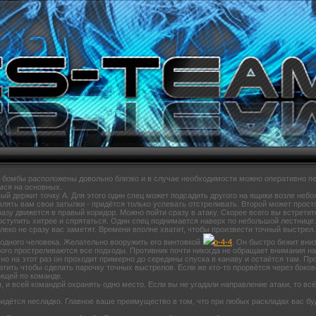
ки бомбы расположены довольно близко и в случае необходимости можно оперативно пе
мся на основных.
вый держит точку А. Для этого один спец может подсадить другого на ящики возле неб
ять вам свои затылки - придётся только успевать отстреливать. Второй может прост
разу движется в правый коридор. Можно пойти сразу в атаку. Скорее всего вы встретит
оступить хитрее и спрятаться. Один спец поднимается наверх по небольшой лестнице
леко не сразу вас заметят. Времени вполне хватит, чтобы произвести точный выстрел.
 одного человека. Желательно вооружить его винтовкой
b-4-4
. Он быстро бежит вниз
рого простреливаются все подходы. Противник почти никогда не обращает внимания на 
, но на этот раз он проходит примерно до середины спуска в канаву и остаётся там. 
ватить чтобы сделать парочку точных выстрелов. Если же кто-то прорвётся через боков
ищей по команде.
 и всей командой охранять одно место. Если вы не угадали направление атаки, то всё
придётся несладко. Главное ваше преимущество в том, что при любых раскладах вас бу