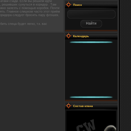
 атаки сзади. Если вы решили идти
в, решивших сунуться в коридор . Там
Поиск
ожно залезть с помощью коробок. Почти
лять. Главное слишком часто этот приём
коридора следует бросить пару флэшек.
бить спеца будет легко, т.к. вас
Календарь
Состав клана