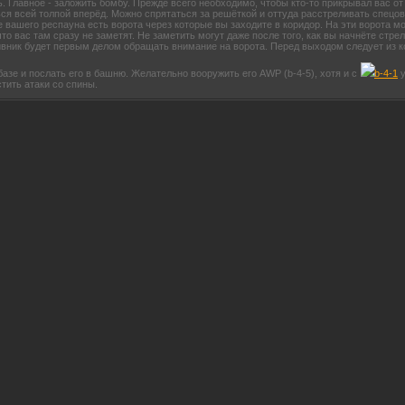
. Главное - заложить бомбу. Прежде всего необходимо, чтобы кто-то прикрывал вас от
ься всей толпой вперёд. Можно спрятаться за решёткой и оттуда расстреливать спецо
е вашего респауна есть ворота через которые вы заходите в коридор. На эти ворота м
о вас там сразу не заметят. Не заметить могут даже после того, как вы начнёте стре
тивник будет первым делом обращать внимание на ворота. Перед выходом следует из 
базе и послать его в башню. Желательно вооружить его AWP (b-4-5), хотя и с
b-4-1
у
тить атаки со спины.