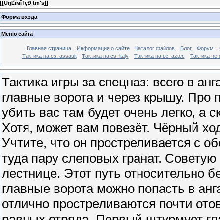
[
[ŮŋĽĭмĭ†ęÐ tm's]
]
Форма входа
Меню сайта
Главная страница
Информация о сайте
Каталог файлов
Блог
Форум
Тактика на сs_assault
Тактика на cs_italy
Тактика на de_aztec
Тактика не 
Тактика игры за спецназ: всего в анг
главные ворота и через крышу. Про п
убить вас там будет очень легко, а 
Хотя, может вам повезёт. Чёрный ход
Учтите, что он простреливается с об
туда пару слеповых гранат. Советую 
лестнице. Этот путь относительно б
главные ворота можно попасть в анг
отлично простреливаются почти отов
равных отряда. Первый штурмует гл