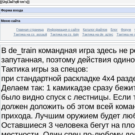
[
[ŮŋĽĭмĭ†ęÐ tm's]
]
Форма входа
Меню сайта
Главная страница
Информация о сайте
Каталог файлов
Блог
Форум
Тактика на сs_assault
Тактика на cs_italy
Тактика на de_aztec
Тактика не 
В de_train командная игра здесь не 
запутанная, поэтому действия одино
Тактика игры за спецов:
при стандартной раскладке 4х4 разд
Делаем так: 1 камикадзе сразу бежит
было видно спуск с лестницы. Если т
должен доложить об этом всей коман
прихода. Лучшим оружием будет люб
Оставшиеся 3 человека бегут на пл
местности. Один спец по-любому до