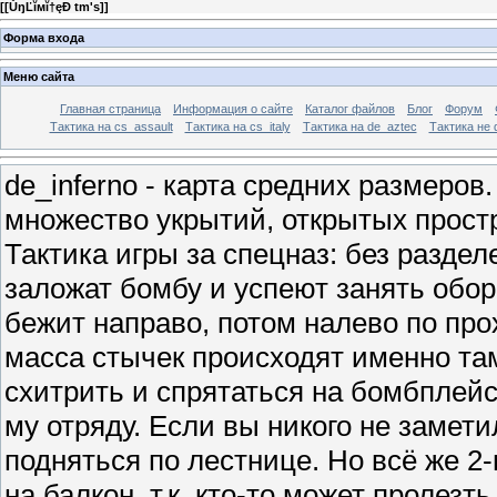
[
[ŮŋĽĭмĭ†ęÐ tm's]
]
Форма входа
Меню сайта
Главная страница
Информация о сайте
Каталог файлов
Блог
Форум
Тактика на сs_assault
Тактика на cs_italy
Тактика на de_aztec
Тактика не 
de_inferno - карта средних размеро
множество укрытий, открытых простр
Тактика игры за спецназ: без раздел
заложат бомбу и успеют занять обор
бежит направо, потом налево по про
масса стычек происходят именно та
схитрить и спрятаться на бомбплейс
му отряду. Если вы никого не замет
подняться по лестнице. Но всё же 2-
на балкон, т.к. кто-то может пролезт