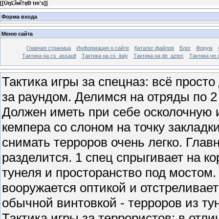
[
[ŮŋĽĭмĭ†ęÐ tm's]
]
Форма входа
Меню сайта
Главная страница
Информация о сайте
Каталог файлов
Блог
Форум
Тактика на сs_assault
Тактика на cs_italy
Тактика на de_aztec
Тактика не 
Тактика игры за спецназ: всё прост
за раундом. Делимся на отряды по 2
Должен иметь при себе осколочную 
кемпера со слоном на точку закладк
снимать терроров очень легко. Глав
разделится. 1 спец спрыгивает на ко
тунеля и просторанство под мостом.
вооружается оптикой и отстреливает
обычной винтовкой - терроров из ту
Тактика игры за террористов: в отли