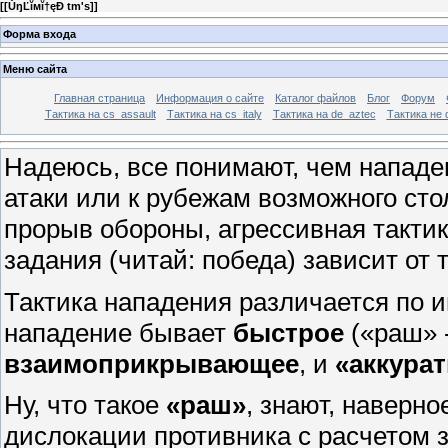
[
[ŮŋĽĭмĭ†ęÐ tm's]
]
Форма входа
Меню сайта
Главная страница
Информация о сайте
Каталог файлов
Блог
Форум
Тактика на сs_assault
Тактика на cs_italy
Тактика на de_aztec
Тактика не 
Надеюсь, все понимают, чем нападе
атаки или к рубежам возможного сто
прорыв обороны, агрессивная тактик
задания (читай: победа) зависит от 
Тактика нападения различается по и
нападение бывает
быстрое
(«раш» -
взаимоприкрывающее
, и
«аккура
Ну, что такое
«раш»
, знают, наверно
дислокации противника с расчетом з