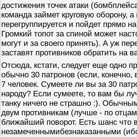
достижения точек атаки (бомбплейс
команда займет круговую оборону, а 
перегруппируется и пойдет прямо на
Громкий топот за спиной может насто
могут и за своего принять). А уж пе
заставят противников обратить на в
Отсюда, кстати, следует еще одно пр
обычно 30 патронов (если, конечно, в
7 человек. Сумеете ли вы за 30 патр
народу? Если сумеете, то вам бы лу
танку ничего не страшно :). Обычны
двум противникам (лучше - по отцам
ближайший поворот. Есть шанс что 
незамеченнымибезнаказанными (ибо