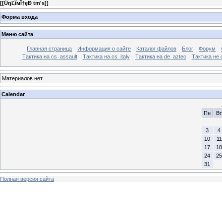
[
[ŮŋĽĭмĭ†ęÐ tm's]
]
Форма входа
Меню сайта
Главная страница
Информация о сайте
Каталог файлов
Блог
Форум
Тактика на сs_assault
Тактика на cs_italy
Тактика на de_aztec
Тактика не 
Материалов нет
Calendar
Пн
Вт
3
4
10
11
17
18
24
25
31
Полная версия сайта